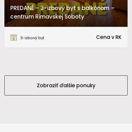
PREDANÉ - 3-izbový byt s balkónom –
centrum Rimavskej Soboty
Malohontská, Rimavská Sobota
Cena v RK
3-izbový byt
Zobraziť ďalšie ponuky