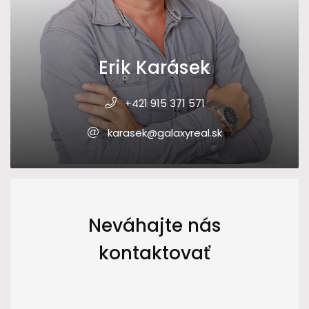
Erik Karásek
+421 915 371 571
karasek@galaxyreal.sk
Neváhajte nás
kontaktovať