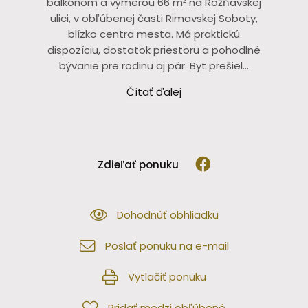
balkónom a výmerou 66 m² na Rožňavskej
ulici, v obľúbenej časti Rimavskej Soboty,
blízko centra mesta. Má praktickú
dispozíciu, dostatok priestoru a pohodlné
bývanie pre rodinu aj pár. Byt prešiel...
Čítať ďalej
Zdieľať ponuku
Dohodnúť obhliadku
Poslať ponuku na e-mail
Vytlačiť ponuku
Pridať medzi obľúbené