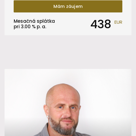
Mám záujem
438
Mesačná splátka
EUR
pri
3.00
% p. a.