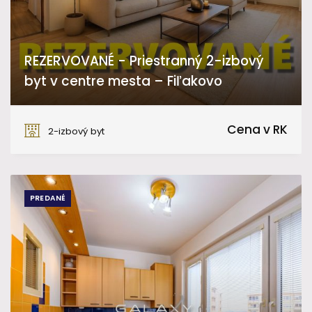
REZERVOVANÉ - Priestranný 2-izbový
byt v centre mesta – Fiľakovo
Sládkovičova, Fiľakovo
Cena v RK
2-izbový byt
PREDANÉ