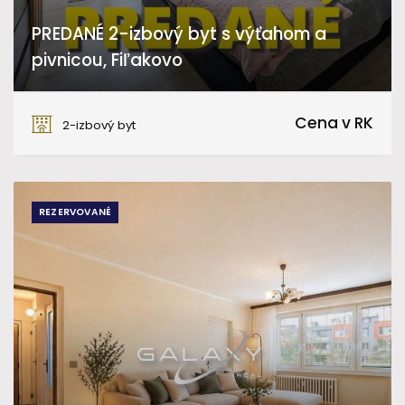
PREDANÉ 2-izbový byt s výťahom a
pivnicou, Fiľakovo
Sládkovičova, Fiľakovo
Cena v RK
2-izbový byt
REZERVOVANÉ