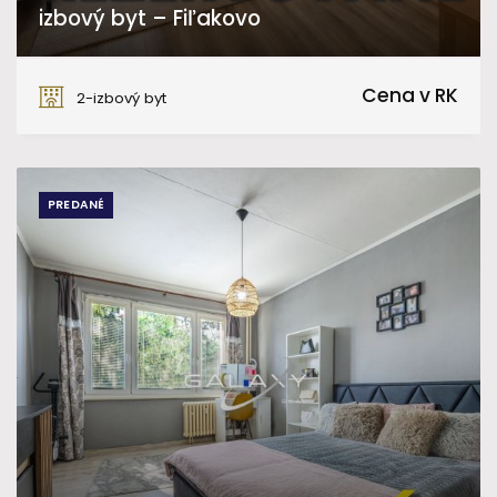
izbový byt – Fiľakovo
Kukučínova, Fiľakovo
Cena v RK
2-izbový byt
PREDANÉ