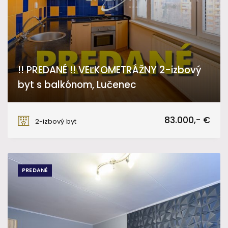
!! PREDANÉ !! VEĽKOMETRÁŽNY 2-izbový
byt s balkónom, Lučenec
Arm. gen. L. Svobodu, Lučenec
83.000,- €
2-izbový byt
PREDANÉ