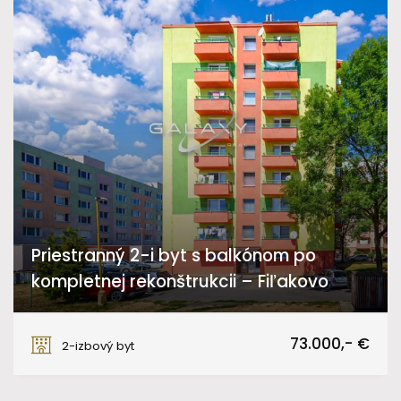
Priestranný 2-i byt s balkónom po
kompletnej rekonštrukcii – Fiľakovo
Sládkovičova, Fiľakovo
73.000,- €
2-izbový byt