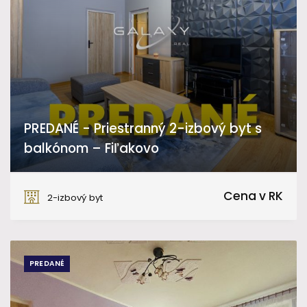
PREDANÉ - Priestranný 2-izbový byt s
balkónom – Fiľakovo
Sládkovičova, Fiľakovo
Cena v RK
2-izbový byt
PREDANÉ