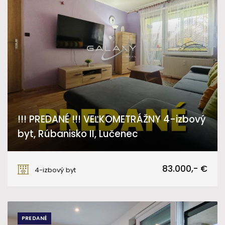
!!! PREDANÉ !!! VEĽKOMETRÁŽNY 4-izbový
byt, Rúbanisko II, Lučenec
Rúbanisko II, Lučenec
83.000,- €
4-izbový byt
PREDANÉ