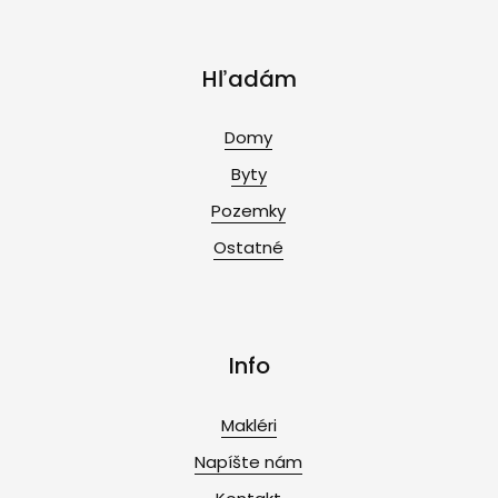
Hľadám
Domy
Byty
Pozemky
Ostatné
Info
Makléri
Napíšte nám