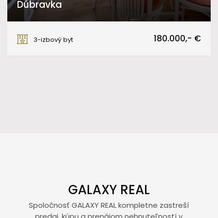
Dúbravka
Bratislava - Dúbravka
180.000,- €
3-izbový byt
GALAXY REAL
Spoločnosť GALAXY REAL kompletne zastreší
predaj, kúpu a prenájom nehnuteľností v