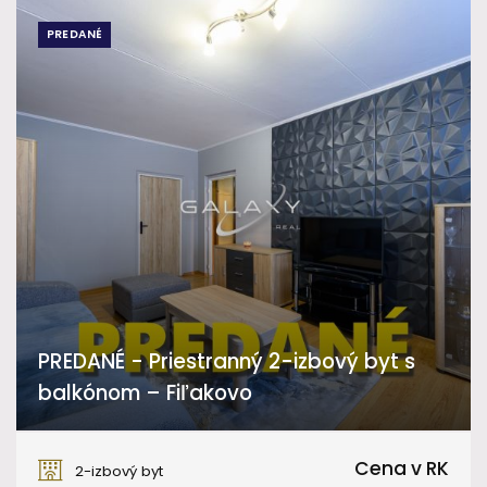
PREDANÉ
PREDANÉ - Priestranný 2-izbový byt s
balkónom – Fiľakovo
Sládkovičova, Fiľakovo
Cena v RK
2-izbový byt