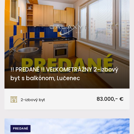
!! PREDANÉ !! VEĽKOMETRÁŽNY 2-izbový
byt s balkónom, Lučenec
Arm. gen. L. Svobodu, Lučenec
83.000,- €
2-izbový byt
PREDANÉ