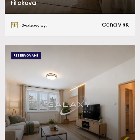
Fiľakova
Fiľakovo
Cena v RK
2-izbový byt
REZERVOVANÉ