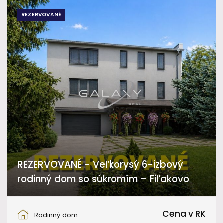
REZERVOVANÉ
REZERVOVANÉ - Veľkorysý 6-izbový
rodinný dom so súkromím – Fiľakovo
Viničná, Fiľakovo
Cena v RK
Rodinný dom