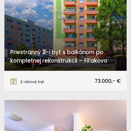
Priestranný 2-i byt s balkónom po
kompletnej rekonštrukcii – Fiľakovo
Sládkovičova, Fiľakovo
73.000,- €
2-izbový byt