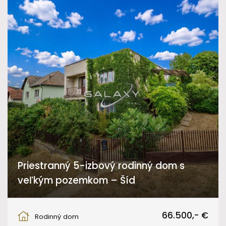
Priestranný 5-izbový rodinný dom s
veľkým pozemkom – Šíd
Šíd
66.500,- €
Rodinný dom