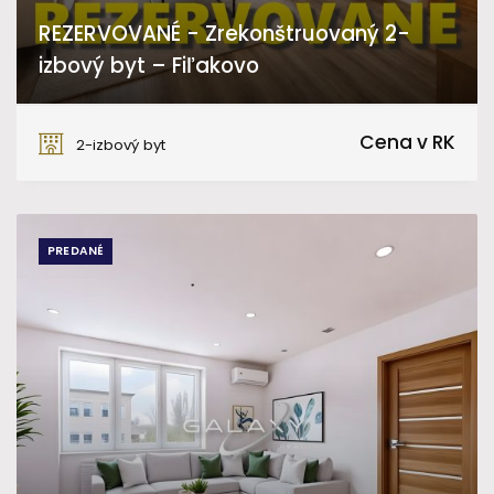
REZERVOVANÉ - Zrekonštruovaný 2-
izbový byt – Fiľakovo
Kukučínova, Fiľakovo
Cena v RK
2-izbový byt
PREDANÉ