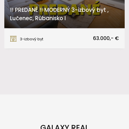
!! PREDANÉ !! MODERNÝ 3-izbový byt ,
Lučenec, Rúbanisko I
Rúbanisko I, Lučenec
63.000,- €
3-izbový byt
GALAXY REAL