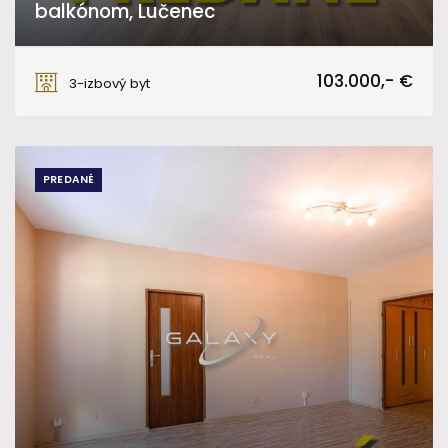
balkónom, Lučenec
Lučenec
103.000,- €
3-izbový byt
PREDANÉ