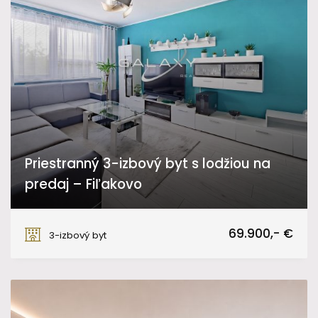
Priestranný 3-izbový byt s lodžiou na
predaj – Fiľakovo
Farská lúka, Fiľakovo
69.900,- €
3-izbový byt