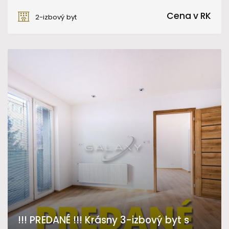
Sládkovičova, Fiľakovo
Cena v RK
2-izbový byt
!!! PREDANÉ !!! Krásny 3-izbový byt s