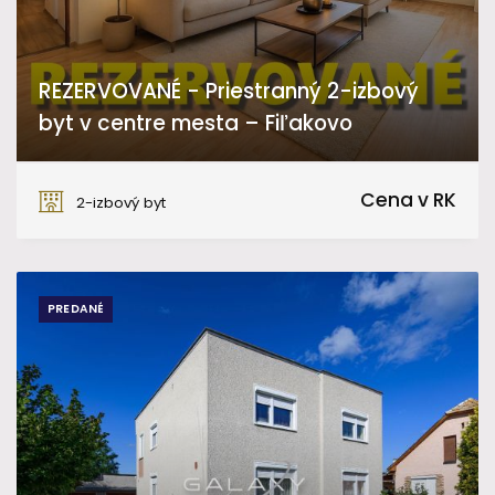
REZERVOVANÉ - Priestranný 2-izbový
byt v centre mesta – Fiľakovo
Sládkovičova, Fiľakovo
Cena v RK
2-izbový byt
PREDANÉ