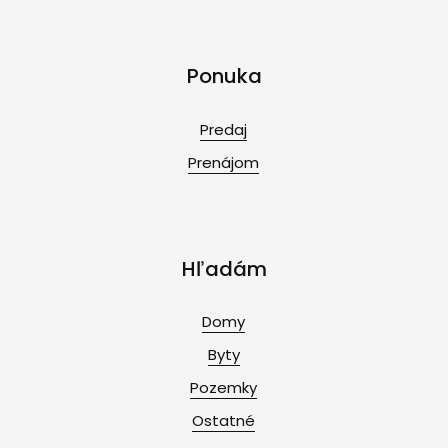
Ponuka
Predaj
Prenájom
Hľadám
Domy
Byty
Pozemky
Ostatné