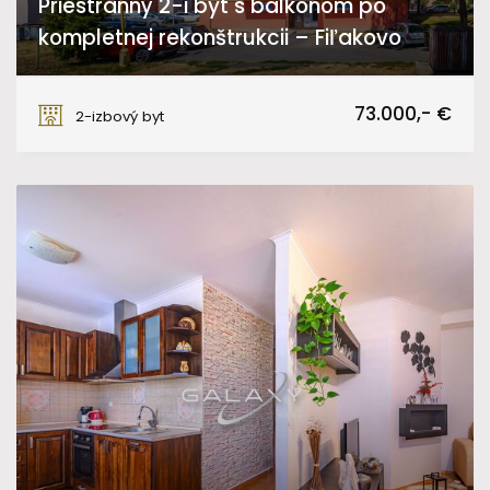
Priestranný 2-i byt s balkónom po
kompletnej rekonštrukcii – Fiľakovo
Sládkovičova, Fiľakovo
73.000,- €
2-izbový byt