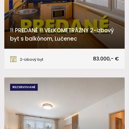
!! PREDANÉ !! VEĽKOMETRÁŽNY 2-izbový
byt s balkónom, Lučenec
Arm. gen. L. Svobodu, Lučenec
83.000,- €
2-izbový byt
REZERVOVANÉ