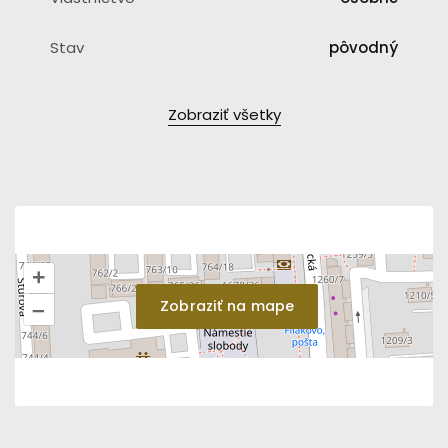
Stav
pôvodný
Zobraziť všetky
+
Zobraziť na mape
–