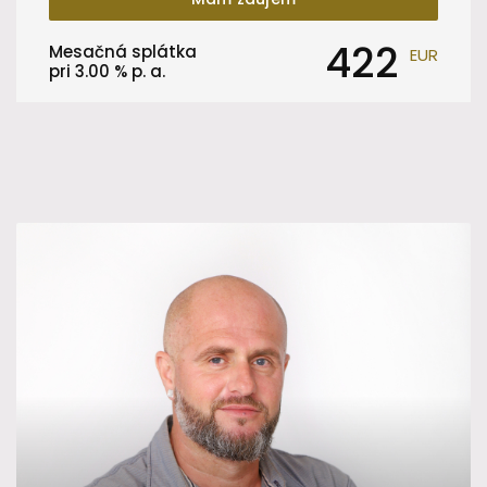
422
Mesačná splátka
EUR
pri
3.00
% p. a.