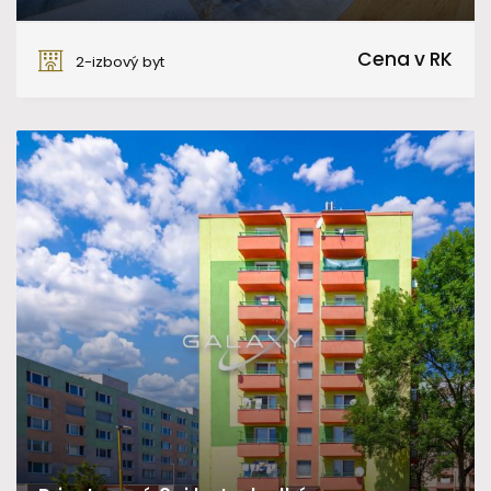
Sládkovičova, Fiľakovo
Cena v RK
2-izbový byt