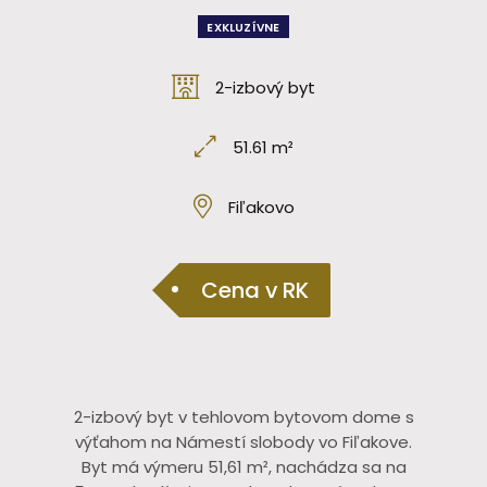
EXKLUZÍVNE
2-izbový byt
51.61 m²
Fiľakovo
Cena v RK
2-izbový byt v tehlovom bytovom dome s
výťahom na Námestí slobody vo Fiľakove.
Byt má výmeru 51,61 m², nachádza sa na