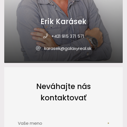
Erik Karásek
+421 915 371 571
karasek@galaxyreal.sk
Neváhajte nás
kontaktovať
Vaše meno