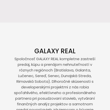
GALAXY REAL
Spoločnosť GALAXY REAL kompletne zastreší
predaj, kúpu a prenájom nehnuteľností v
rôznych regiónoch (Bratislava, Galanta,
Lučenec, Sereď, Senec, Dunajská Streda,
Rimavská Sobota). Dlhoročné skúsenosti s
developerskými projektmi z nás robia
spoľahlivého, efektívneho a profesionálneho
partnera pri posudzovaní stavieb, vytváraní
finančných analýz projektov a samotnom
predaj novostavieb záujemcom o bývanie