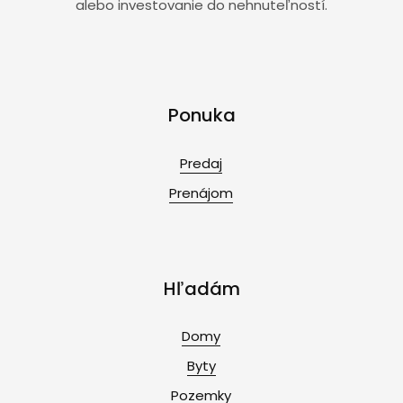
alebo investovanie do nehnuteľností.
Ponuka
Predaj
Prenájom
Hľadám
Domy
Byty
Pozemky