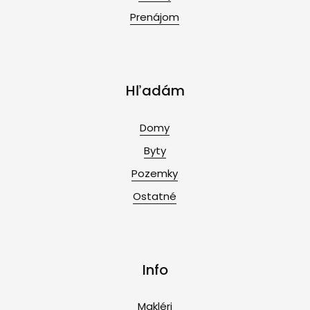
Prenájom
Hľadám
Domy
Byty
Pozemky
Ostatné
Info
Makléri