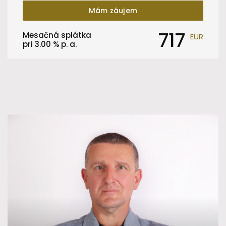
Mám záujem
717
Mesačná splátka
EUR
pri
3.00
% p. a.