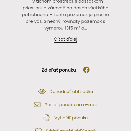
– v tichom prostredí, s dostatkom
priestoru a zároveň na dosah všetkého
potrebného – tento pozemok je presne
pre vás. Slnečný, rovinatý pozemok s
výmerou 1315 m² a...
Čítať ďalej
Zdieľať ponuku
Dohodnúť obhliadku
Poslať ponuku na e-mail
Vytlačiť ponuku
Pridať medzi obľúbené