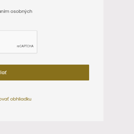
aním osobných
lať
ovať obhliadku