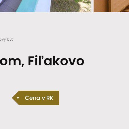
ový byt
nom, Fiľakovo
Cena v RK