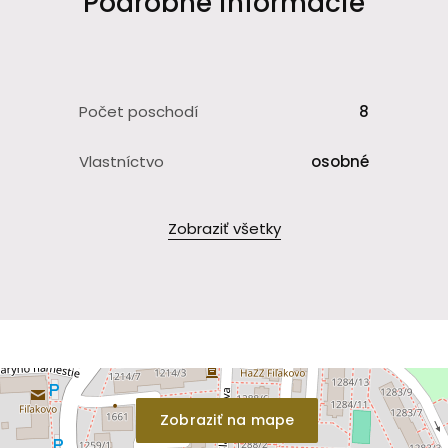
Podrobné informácie
Počet poschodí
8
Vlastníctvo
osobné
Zobraziť všetky
Zobraziť na mape