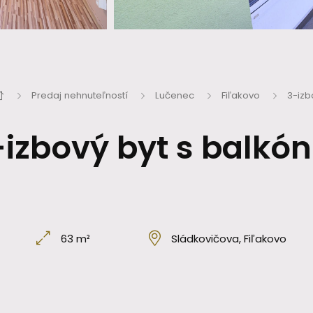
Predaj nehnuteľností
Lučenec
Fiľakovo
3-izb
izbový byt s balkó
63 m²
Sládkovičova, Fiľakovo