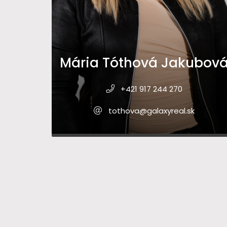
Mária Tóthová Jakubov
+421 917 244 270
tothova@galaxyreal.sk