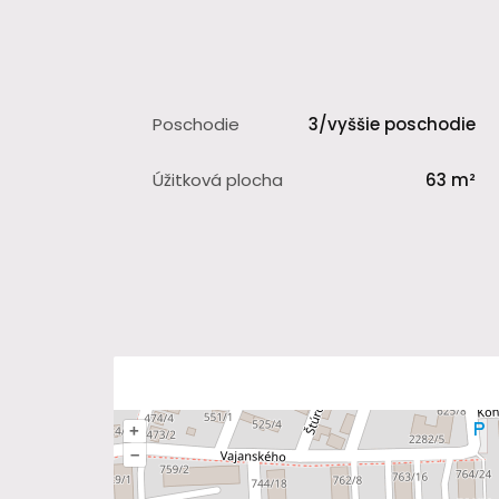
Poschodie
3/vyššie poschodie
Úžitková plocha
63 m²
+
–