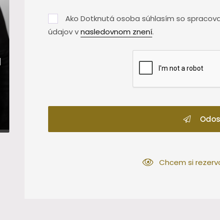
Ako Dotknutá osoba súhlasím so spracov
údajov v
nasledovnom znení
.
á
Odos
Chcem si rezerv