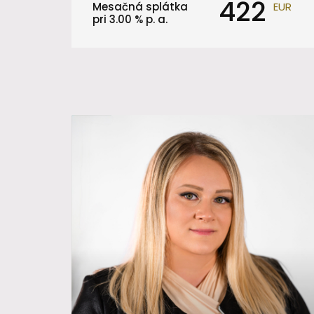
422
Mesačná splátka
EUR
pri
3.00
% p. a.