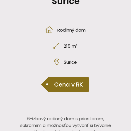
Šurice
Rodinný dom
215 m²
Šurice
Cena v RK
6-izbový rodinný dom s priestorom,
súkromím a možnosťou vytvoriť si bývanie