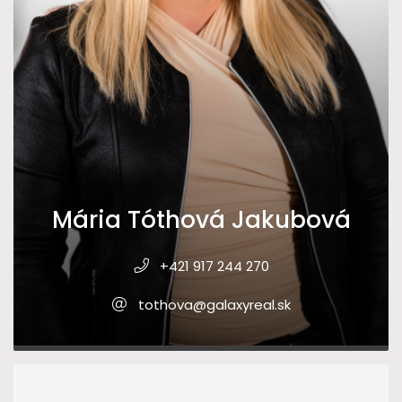
Mária Tóthová Jakubová
+421 917 244 270
tothova@galaxyreal.sk