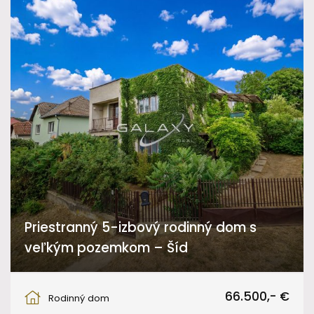
Priestranný 5-izbový rodinný dom s
veľkým pozemkom – Šíd
Šíd
66.500,- €
Rodinný dom