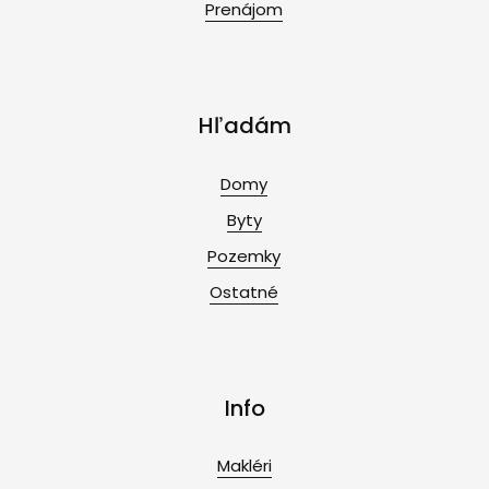
Prenájom
Hľadám
Domy
Byty
Pozemky
Ostatné
Info
Makléri