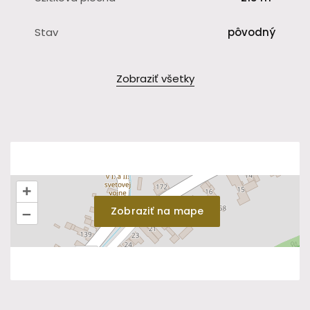
Stav
pôvodný
Zobraziť všetky
+
Zobraziť na mape
–