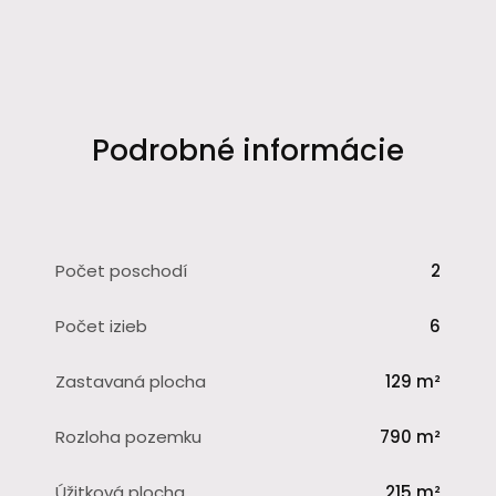
Podrobné informácie
Počet poschodí
2
Počet izieb
6
Zastavaná plocha
129 m²
Rozloha pozemku
790 m²
Úžitková plocha
215 m²