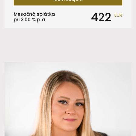
422
Mesačná splátka
EUR
pri
3.00
% p. a.