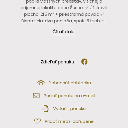
podľa vlastných predstáv, v tichej a
príjemnej lokalite obce Šurice. ✅ Úžitková
plocha: 215 m² + priestranná povala ✅
Dispozícia: dve podlažia, spolu 6 izieb –...
Čítať ďalej
Zdieľať ponuku
Dohodnúť obhliadku
Poslať ponuku na e-mail
Vytlačiť ponuku
Pridať medzi obľúbené